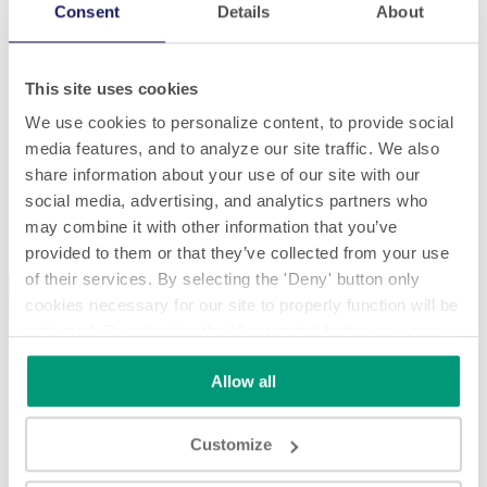
Consent
Details
About
This site uses cookies
We use cookies to personalize content, to provide social
media features, and to analyze our site traffic. We also
share information about your use of our site with our
social media, advertising, and analytics partners who
Modular SL 2320 - full assembly timelapse
may combine it with other information that you’ve
Modular SL 2320 - full assembly timelapse
provided to them or that they’ve collected from your use
of their services. By selecting the 'Deny' button only
cookies necessary for our site to properly function will be
activated. By selecting the 'Customize' button you can
choose the individual categories of cookies you want to
Allow all
activate.
Read the complete cookie policy.
Play
Customize