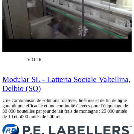
VOIR
Modular SL - Latteria Sociale Valtellina,
Delbio (SO)
Une combinaison de solutions rotatives, linéaires et de fin de ligne
M
garantit une efficacité et une continuité élevées pour l'étiquetage de
C
30 000 bouteilles par jour de lait frais de montagne : 25 000 unités
t
de 1 l et 5000 unités de 500 ml.