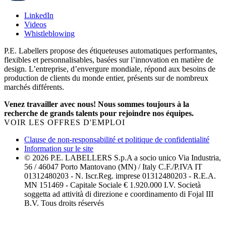
LinkedIn
Videos
Whistleblowing
P.E. Labellers propose des étiqueteuses automatiques performantes,
flexibles et personnalisables, basées sur l’innovation en matière de
design. L’entreprise, d’envergure mondiale, répond aux besoins de
production de clients du monde entier, présents sur de nombreux
marchés différents.
Venez travailler avec nous! Nous sommes toujours à la
recherche de grands talents pour rejoindre nos équipes.
VOIR LES OFFRES D'EMPLOI
Clause de non-responsabilité et politique de confidentialité
Information sur le site
© 2026 P.E. LABELLERS S.p.A a socio unico Via Industria,
56 / 46047 Porto Mantovano (MN) / Italy C.F./P.IVA IT
01312480203 - N. Iscr.Reg. imprese 01312480203 - R.E.A.
MN 151469 - Capitale Sociale € 1.920.000 I.V. Società
soggetta ad attività di direzione e coordinamento di Fojal III
B.V. Tous droits réservés