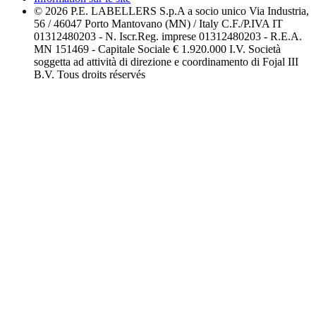
© 2026 P.E. LABELLERS S.p.A a socio unico Via Industria,
56 / 46047 Porto Mantovano (MN) / Italy C.F./P.IVA IT
01312480203 - N. Iscr.Reg. imprese 01312480203 - R.E.A.
MN 151469 - Capitale Sociale € 1.920.000 I.V. Società
soggetta ad attività di direzione e coordinamento di Fojal III
B.V. Tous droits réservés