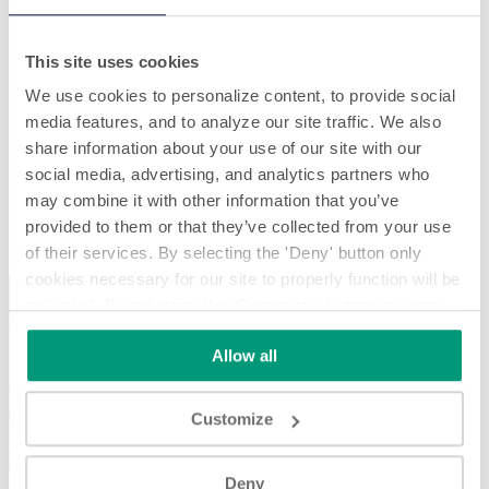
This site uses cookies
We use cookies to personalize content, to provide social
media features, and to analyze our site traffic. We also
share information about your use of our site with our
social media, advertising, and analytics partners who
may combine it with other information that you’ve
Modular SL 1728 - Farchioni, Gualdo Cattaneo (PG) - Italy
provided to them or that they’ve collected from your use
Modular SL 1728 - Farchioni, Gualdo Cattaneo (PG) - Italy
of their services. By selecting the 'Deny' button only
cookies necessary for our site to properly function will be
activated. By selecting the 'Customize' button you can
choose the individual categories of cookies you want to
Allow all
activate.
Read the complete cookie policy.
Play
Customize
Deny