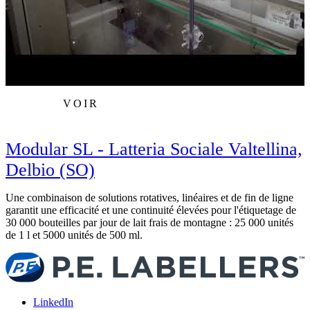
VOIR
Modular SL - Latteria Sociale Valtellina,
Delbio (SO)
Une combinaison de solutions rotatives, linéaires et de fin de ligne
M
garantit une efficacité et une continuité élevées pour l'étiquetage de
C
30 000 bouteilles par jour de lait frais de montagne : 25 000 unités
t
de 1 l et 5000 unités de 500 ml.
LinkedIn