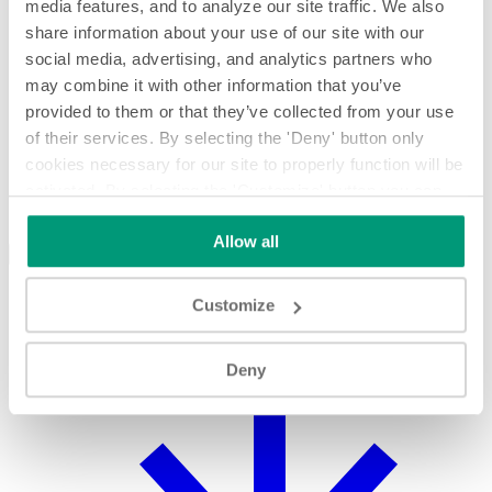
media features, and to analyze our site traffic. We also
share information about your use of our site with our
social media, advertising, and analytics partners who
may combine it with other information that you’ve
provided to them or that they’ve collected from your use
of their services. By selecting the 'Deny' button only
cookies necessary for our site to properly function will be
activated. By selecting the 'Customize' button you can
choose the individual categories of cookies you want to
Allow all
activate.
Read the complete cookie policy.
DOWNALOAD
Combinex DE LAB LAB (PDF)
Customize
Deny