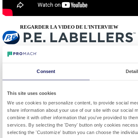
REGARDER LA VIDEO DE L'INTERVIEW
LinkedIn
Videos
Whistleblowing
Consent
Detai
P.E. Labellers propose des étiqueteuses automatiques performantes,
flexibles et personnalisables, basées sur l’innovation en matière de
design. L’entreprise, d’envergure mondiale, répond aux besoins de
production de clients du monde entier, présents sur de nombreux
This site uses cookies
marchés différents.
We use cookies to personalize content, to provide social medi
Venez travailler avec nous! Nous sommes toujours à la
share information about your use of our site with our social
recherche de grands talents pour rejoindre nos équipes.
combine it with other information that you’ve provided to them
VOIR LES OFFRES D'EMPLOI
services. By selecting the 'Deny' button only cookies necessar
Clause de non-responsabilité et politique de confidentialité
selecting the 'Customize' button you can choose the individu
Information sur le site