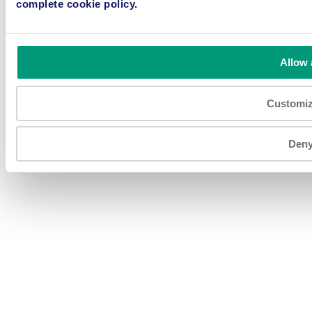
complete cookie policy.
© 2026 P.E. LABELLERS S.p.A a socio unico Via Industria,
56 / 46047 Porto Mantovano (MN) / Italy C.F./P.IVA IT
01312480203 - N. Iscr.Reg. imprese 01312480203 - R.E.A.
MN 151469 - Capitale Sociale € 1.920.000 I.V. Società
soggetta ad attività di direzione e coordinamento di Fojal III
Allow 
B.V. Tous droits réservés
Customi
Den