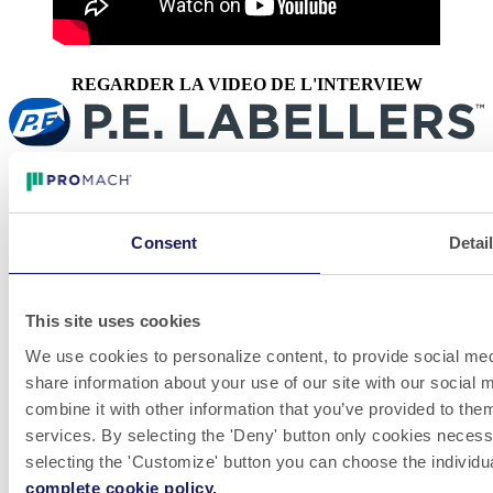
REGARDER LA VIDEO DE L'INTERVIEW
LinkedIn
Videos
Whistleblowing
Consent
Detai
P.E. Labellers propose des étiqueteuses automatiques performantes,
flexibles et personnalisables, basées sur l’innovation en matière de
design. L’entreprise, d’envergure mondiale, répond aux besoins de
production de clients du monde entier, présents sur de nombreux
This site uses cookies
marchés différents.
We use cookies to personalize content, to provide social medi
Venez travailler avec nous! Nous sommes toujours à la
share information about your use of our site with our social
recherche de grands talents pour rejoindre nos équipes.
combine it with other information that you’ve provided to them
VOIR LES OFFRES D'EMPLOI
services. By selecting the 'Deny' button only cookies necessar
Clause de non-responsabilité et politique de confidentialité
selecting the 'Customize' button you can choose the individu
Information sur le site
complete cookie policy.
© 2026 P.E. LABELLERS S.p.A a socio unico Via Industria,