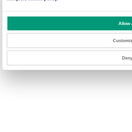
56 / 46047 Porto Mantovano (MN) / Italy C.F./P.IVA IT
01312480203 - N. Iscr.Reg. imprese 01312480203 - R.E.A.
MN 151469 - Capitale Sociale € 1.920.000 I.V. Società
soggetta ad attività di direzione e coordinamento di Fojal III
Allow 
B.V. Tous droits réservés
Customi
Den