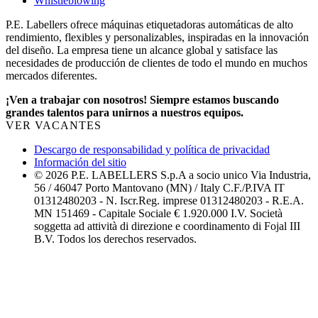
Whistleblowing
P.E. Labellers ofrece máquinas etiquetadoras automáticas de alto
rendimiento, flexibles y personalizables, inspiradas en la innovación
del diseño. La empresa tiene un alcance global y satisface las
necesidades de producción de clientes de todo el mundo en muchos
mercados diferentes.
¡Ven a trabajar con nosotros! Siempre estamos buscando
grandes talentos para unirnos a nuestros equipos.
VER VACANTES
Descargo de responsabilidad y política de privacidad
Información del sitio
© 2026 P.E. LABELLERS S.p.A a socio unico Via Industria,
56 / 46047 Porto Mantovano (MN) / Italy C.F./P.IVA IT
01312480203 - N. Iscr.Reg. imprese 01312480203 - R.E.A.
MN 151469 - Capitale Sociale € 1.920.000 I.V. Società
soggetta ad attività di direzione e coordinamento di Fojal III
B.V. Todos los derechos reservados.