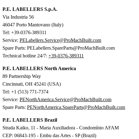
P.E. LABELLERS S.p.A.
Via Industria 56
46047 Porto Mantovano (Italy)
Tel: +39-0376-389311
Service:
PELabellers.Service@ProMachBuilt.com
Spare Parts: PELabellers.SpareParts@ProMachBuilt.com
Technical hotline 24/7:
+39-0376-389311
P.E. LABELLERS North America
89 Partnership Way
Cincinnati, OH 45241 (USA)
Tel: +1 (513) 771-7374
Service:
PENorthAmerica.Service@ProMachBuilt.com
Spare Parts:
PENorthAmerica.SpareParts@ProMachBuilt.com
P.E. LABELLERS Brazil
Strada Kaiko, 11 - Maria Auxiliadora - Condomínio AFAM
CEP: 06843-195 - Embu das Artes - SP (Brazil)