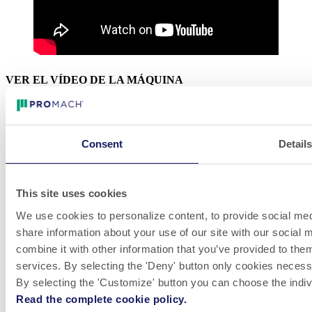
VER EL VÍDEO DE LA MÁQUINA
LinkedIn
Consent
Detail
Video
Whistleblowing
P.E. Labellers ofrece máquinas etiquetadoras automáticas de alto
This site uses cookies
rendimiento, flexibles y personalizables, inspiradas en la innovación
del diseño. La empresa tiene un alcance global y satisface las
We use cookies to personalize content, to provide social medi
necesidades de producción de clientes de todo el mundo en muchos
share information about your use of our site with our social
mercados diferentes.
combine it with other information that you’ve provided to them
¡Ven a trabajar con nosotros! Siempre estamos buscando
services. By selecting the 'Deny' button only cookies necessar
grandes talentos para unirnos a nuestros equipos.
By selecting the 'Customize' button you can choose the indiv
VER VACANTES
Read the complete cookie policy.
Descargo de responsabilidad y política de privacidad