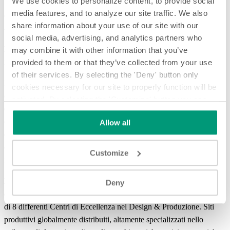
We use cookies to personalize content, to provide social
Sarà infine presente anche
Aurora 5.0
, applicatore sleeve e tamper
media features, and to analyze our site traffic. We also
evident che offre la flessibilità di eseguire quattro diverse
share information about your use of our site with our
applicazioni di termo-retrazione.
social media, advertising, and analytics partners who
L’innovazione tecnologica fa di P.E. Labellers un’azienda unica
may combine it with other information that you’ve
nel suo genere.
provided to them or that they’ve collected from your use
of their services. By selecting the 'Deny' button only
Il punto chiave è rappresentato dall’assoluta flessibilità nel
cookies necessary for our site to properly function will be
combinare tra loro tutte le differenti tecnologie di etichettatura
activated. By selecting the 'Customize' button you can
esistenti: tecnologia adesiva, pretagliata con colla a caldo, bobina
choose the individual categories of cookies you want to
colla a caldo, bobina colla a freddo, applicatori sleeve, soluzioni di
Allow all
activate.
Read the complete cookie policy.
etichettatura ibride. Il concetto di modularità è esteso ad ogni
componente delle macchine, progettato in soluzioni ergonomiche e
Customize
fortemente orientato al risparmio energetico.
La strategia manifatturiera adottata da P.E. è basata sul
Deny
concetto di “Produzione Verticale”
, che ha portato alla creazione
di 8 differenti Centri di Eccellenza nel Design & Produzione. Siti
produttivi globalmente distribuiti, altamente specializzati nello