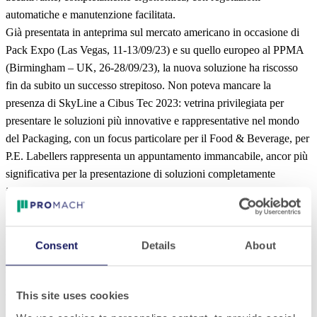
automatiche e manutenzione facilitata.
Già presentata in anteprima sul mercato americano in occasione di
Pack Expo (Las Vegas, 11-13/09/23) e su quello europeo al PPMA
(Birmingham – UK, 26-28/09/23), la nuova soluzione ha riscosso
fin da subito un successo strepitoso. Non poteva mancare la
presenza di SkyLine a Cibus Tec 2023: vetrina privilegiata per
presentare le soluzioni più innovative e rappresentative nel mondo
del Packaging, con un focus particolare per il Food & Beverage, per
P.E. Labellers rappresenta un appuntamento immancabile, ancor più
significativa per la presentazione di soluzioni completamente
innovative.
Oltre a SkyLine, lo stand P.E. Labellers ospita anche
Modular SL
,
l’iconica soluzione di etichettatura flessibile, multi-configurazione e
Consent
Details
About
multi-tecnologia. Su di essa vengono installate unità di etichettatura
tra loro interscambiabili, che possono essere sostituite in poche
mosse. Le stazioni possono essere sia fisse che mobili su carrello.
This site uses cookies