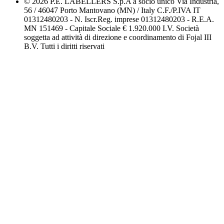
© 2026 P.E. LABELLERS S.p.A a socio unico Via Industria,
56 / 46047 Porto Mantovano (MN) / Italy C.F./P.IVA IT
01312480203 - N. Iscr.Reg. imprese 01312480203 - R.E.A.
MN 151469 - Capitale Sociale € 1.920.000 I.V. Società
soggetta ad attività di direzione e coordinamento di Fojal III
B.V. Tutti i diritti riservati