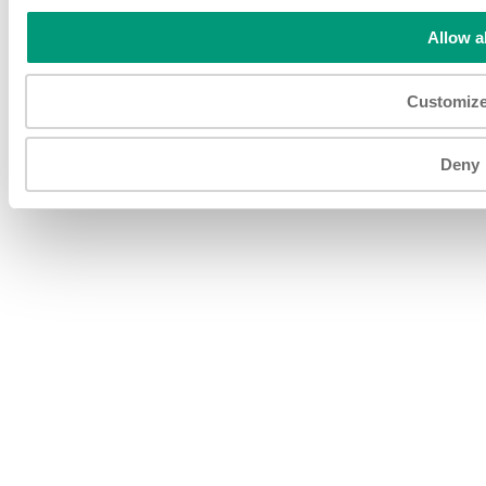
© 2026 P.E. LABELLERS S.p.A a socio unico Via Industria,
56 / 46047 Porto Mantovano (MN) / Italy C.F./P.IVA IT
Allow al
01312480203 - N. Iscr.Reg. imprese 01312480203 - R.E.A.
MN 151469 - Capitale Sociale € 1.920.000 I.V. Società
soggetta ad attività di direzione e coordinamento di Fojal III
B.V. Todos los derechos reservados.
Customiz
Deny