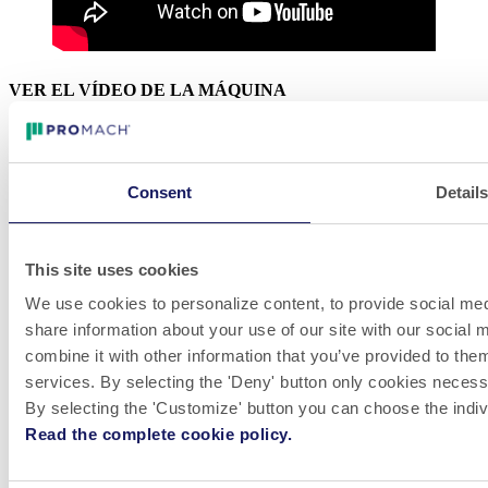
VER EL VÍDEO DE LA MÁQUINA
LinkedIn
Consent
Detail
Video
Whistleblowing
P.E. Labellers ofrece máquinas etiquetadoras automáticas de alto
This site uses cookies
rendimiento, flexibles y personalizables, inspiradas en la innovación
del diseño. La empresa tiene un alcance global y satisface las
We use cookies to personalize content, to provide social medi
necesidades de producción de clientes de todo el mundo en muchos
share information about your use of our site with our social
mercados diferentes.
combine it with other information that you’ve provided to them
¡Ven a trabajar con nosotros! Siempre estamos buscando
services. By selecting the 'Deny' button only cookies necessar
grandes talentos para unirnos a nuestros equipos.
By selecting the 'Customize' button you can choose the indiv
VER VACANTES
Read the complete cookie policy.
Descargo de responsabilidad y política de privacidad
Información del sitio