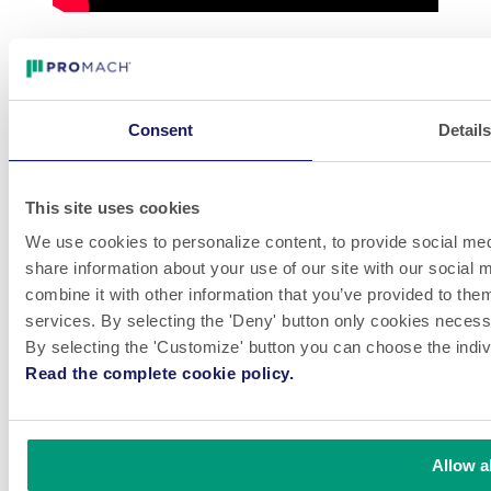
VER LA ENTREVISTA
Consent
Detail
LinkedIn
Video
Whistleblowing
This site uses cookies
P.E. Labellers ofrece máquinas etiquetadoras automáticas de alto
rendimiento, flexibles y personalizables, inspiradas en la innovación
We use cookies to personalize content, to provide social medi
del diseño. La empresa tiene un alcance global y satisface las
share information about your use of our site with our social
necesidades de producción de clientes de todo el mundo en muchos
combine it with other information that you’ve provided to them
mercados diferentes.
services. By selecting the 'Deny' button only cookies necessar
¡Ven a trabajar con nosotros! Siempre estamos buscando
By selecting the 'Customize' button you can choose the indiv
grandes talentos para unirnos a nuestros equipos.
Read the complete cookie policy.
VER VACANTES
Descargo de responsabilidad y política de privacidad
Información del sitio
© 2026 P.E. LABELLERS S.p.A a socio unico Via Industria,
Allow al
56 / 46047 Porto Mantovano (MN) / Italy C.F./P.IVA IT