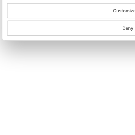
01312480203 - N. Iscr.Reg. imprese 01312480203 - R.E.A.
MN 151469 - Capitale Sociale € 1.920.000 I.V. Società
Customiz
soggetta ad attività di direzione e coordinamento di Fojal III
B.V. Todos los derechos reservados.
Deny