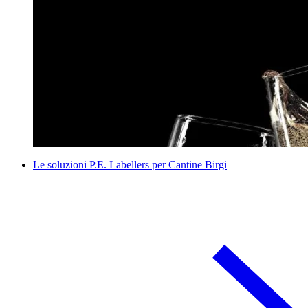
Le soluzioni P.E. Labellers per Cantine Birgi